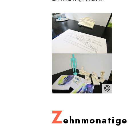
Z
ehnmonatige