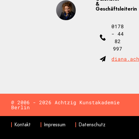
&
Geschäftsleiterin
0178
- 44
82
997
diana.ac
@ 2006 - 2026 Achtzig Kunstakademie
Berlin
Kontakt
Impressum
Datenschutz