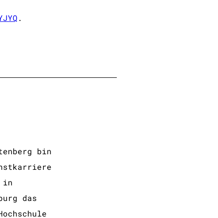
YJYQ
.
tenberg bin
nstkarriere
 in
burg das
Hochschule