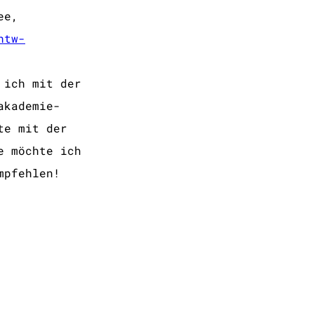
ee,
htw-
 ich mit der
akademie-
te mit der
e möchte ich
mpfehlen!