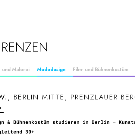
ERENZEN
t und Malerei
Modedesign
Film- und Bühnenkostüm
W.,
BERLIN MITTE, PRENZLAUER BE
9
gn & Bühnenkostüm studieren in Berlin – Kunst
gleitend 30+