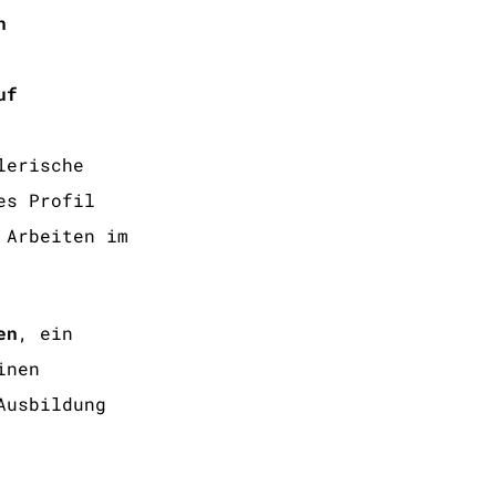
n
uf
lerische
es Profil
 Arbeiten im
en
, ein
inen
Ausbildung