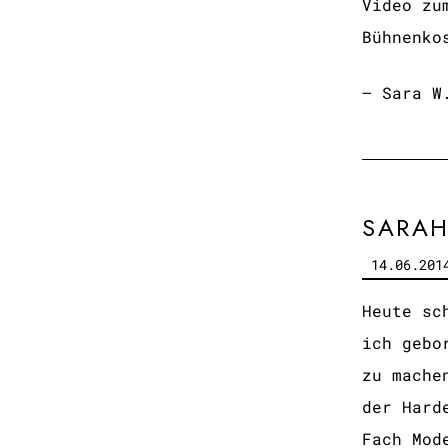
Video zu
Bühnenk
– Sara W
SARAH
14.06.201
Heute sc
ich gebo
zu mache
der Hard
Fach Mod