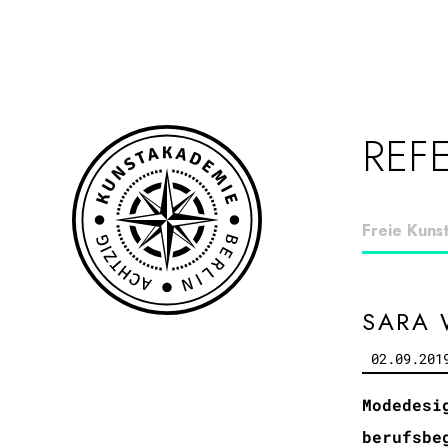
REF
Freie Kuns
SARA 
02.09.201
Modedesi
berufsbe