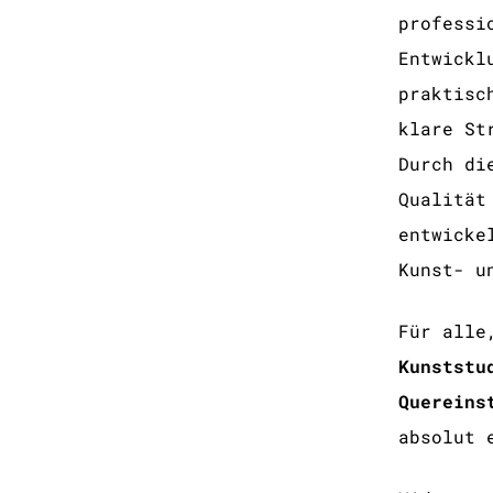
professi
Entwickl
praktisc
klare St
Durch di
Qualität
entwicke
Kunst- u
Für all
Kunststu
Quereins
absolut 