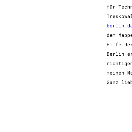
für Tech
Treskowa
berlin.d
dem Mapp
Hilfe de
Berlin e
richtige
meinen M
Ganz lie