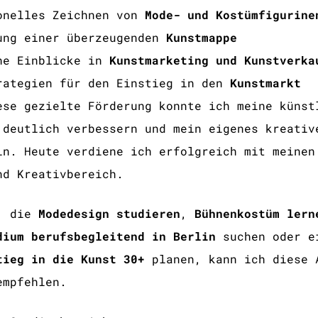
onelles Zeichnen von
Mode- und Kostümfigurine
ung einer überzeugenden
Kunstmappe
he Einblicke in
Kunstmarketing und Kunstverka
rategien für den Einstieg in den
Kunstmarkt
ese gezielte Förderung konnte ich meine künst
 deutlich verbessern und mein eigenes kreativ
ln. Heute verdiene ich erfolgreich mit meinen
nd Kreativbereich.
e, die
Modedesign studieren
,
Bühnenkostüm lern
dium berufsbegleitend in Berlin
suchen oder e
tieg in die Kunst 30+
planen, kann ich diese 
empfehlen.