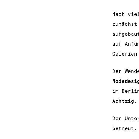
Nach vie
zunächst
aufgebau
auf Anfä
Galerien
Der Wend
Modedesi
im Berli
Achtzig
.
Der Unte
betreut.