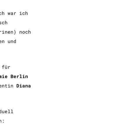
ch war ich
sch
rinen) noch
en und
 für
mie Berlin
zentin
Diana
duell
n: